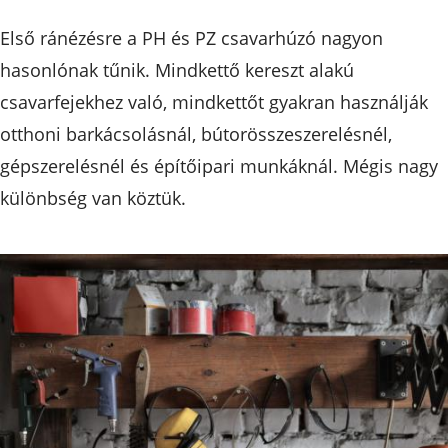
Első ránézésre a PH és PZ csavarhúzó nagyon
hasonlónak tűnik. Mindkettő kereszt alakú
csavarfejekhez való, mindkettőt gyakran használják
otthoni barkácsolásnál, bútorösszeszerelésnél,
gépszerelésnél és építőipari munkáknál. Mégis nagy
különbség van köztük.