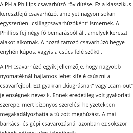
A PH a Phillips csavarhúzó rövidítése. Ez a klasszikus
keresztfejű csavarhúzó, amelyet nagyon sokan
egyszerűen „csillagcsavarhúzóként” ismernek. A
Phillips fej négy fő bemarásból áll, amelyek kereszt
alakot alkotnak. A hozzá tartozó csavarhúzó hegye
enyhén kúpos, vagyis a csúcs felé szűkül.
A PH csavarhúzó egyik jellemzője, hogy nagyobb
nyomatéknál hajlamos lehet kifelé csúszni a
csavarfejből. Ezt gyakran „kiugrásnak” vagy „cam-out”
jelenségnek nevezik. Ennek eredetileg volt gyakorlati
szerepe, mert bizonyos szerelési helyzetekben
megakadályozhatta a túlzott meghúzást. A mai
barkács- és gépi csavarozásnál azonban ez sokszor