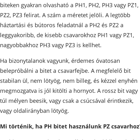
biteken gyakran olvasható a PH1, PH2, PH3 vagy PZ1,
PZ2, PZ3 felirat. A szám a méretet jelöli. A legtöbb
háztartási és bútoros feladatnál a PH2 és PZ2 a
leggyakoribb, de kisebb csavarokhoz PH1 vagy PZ1,
nagyobbakhoz PH3 vagy PZ3 is kellhet.
Ha bizonytalanok vagyunk, érdemes óvatosan
belepróbálni a bitet a csavarfejbe. A megfelelő bit
stabilan ül, nem lötyög, nem billeg, és kézzel enyhén
megmozgatva is jól kitölti a hornyot. A rossz bit vagy
túl mélyen beesik, vagy csak a csúcsával érintkezik,
vagy oldalirányban lötyög.
Mi történik, ha PH bitet használunk PZ csavarhoz