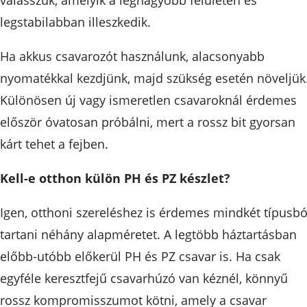
válasszuk, amelyik a legnagyobb felületen és
legstabilabban illeszkedik.
Ha akkus csavarozót használunk, alacsonyabb
nyomatékkal kezdjünk, majd szükség esetén növeljük
Különösen új vagy ismeretlen csavaroknál érdemes
először óvatosan próbálni, mert a rossz bit gyorsan
kárt tehet a fejben.
Kell-e otthon külön PH és PZ készlet?
Igen, otthoni szereléshez is érdemes mindkét típusbó
tartani néhány alapméretet. A legtöbb háztartásban
előbb-utóbb előkerül PH és PZ csavar is. Ha csak
egyféle keresztfejű csavarhúzó van kéznél, könnyű
rossz kompromisszumot kötni, amely a csavar