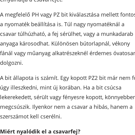
A megfelelő PH vagy PZ bit kiválasztása mellett fonto
a nyomaték beállítása is. Túl nagy nyomatéknál a
csavar túlhúzható, a fej sérülhet, vagy a munkadarab
anyaga károsodhat. Különösen bútorlapnál, vékony
fánál vagy műanyag alkatrészeknél érdemes óvatosa
dolgozni.
A bit állapota is számít. Egy kopott PZ2 bit már nem 
úgy illeszkedni, mint új korában. Ha a bit csúcsa
lekerekedett, sérült vagy fényesre kopott, könnyebbe
megcsúszik. Ilyenkor nem a csavar a hibás, hanem a
szerszámot kell cserélni.
Miért nyalódik el a csavarfej?