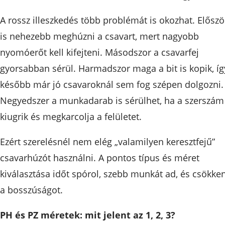
A rossz illeszkedés több problémát is okozhat. Előszö
is nehezebb meghúzni a csavart, mert nagyobb
nyomóerőt kell kifejteni. Másodszor a csavarfej
gyorsabban sérül. Harmadszor maga a bit is kopik, íg
később már jó csavaroknál sem fog szépen dolgozni.
Negyedszer a munkadarab is sérülhet, ha a szerszám
kiugrik és megkarcolja a felületet.
Ezért szerelésnél nem elég „valamilyen keresztfejű”
csavarhúzót használni. A pontos típus és méret
kiválasztása időt spórol, szebb munkát ad, és csökken
a bosszúságot.
PH és PZ méretek: mit jelent az 1, 2, 3?