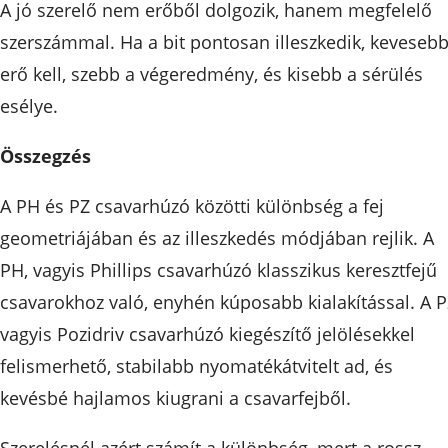
A jó szerelő nem erőből dolgozik, hanem megfelelő
szerszámmal. Ha a bit pontosan illeszkedik, keveseb
erő kell, szebb a végeredmény, és kisebb a sérülés
esélye.
Összegzés
A PH és PZ csavarhúzó közötti különbség a fej
geometriájában és az illeszkedés módjában rejlik. A
PH, vagyis Phillips csavarhúzó klasszikus keresztfejű
csavarokhoz való, enyhén kúposabb kialakítással. A P
vagyis Pozidriv csavarhúzó kiegészítő jelölésekkel
felismerhető, stabilabb nyomatékátvitelt ad, és
kevésbé hajlamos kiugrani a csavarfejből.