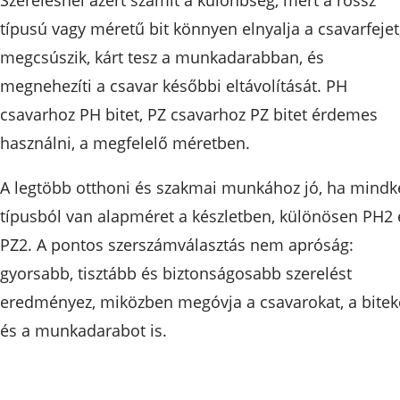
Szerelésnél azért számít a különbség, mert a rossz
típusú vagy méretű bit könnyen elnyalja a csavarfejet
megcsúszik, kárt tesz a munkadarabban, és
megnehezíti a csavar későbbi eltávolítását. PH
csavarhoz PH bitet, PZ csavarhoz PZ bitet érdemes
használni, a megfelelő méretben.
A legtöbb otthoni és szakmai munkához jó, ha mindk
típusból van alapméret a készletben, különösen PH2 
PZ2. A pontos szerszámválasztás nem apróság:
gyorsabb, tisztább és biztonságosabb szerelést
eredményez, miközben megóvja a csavarokat, a bitek
és a munkadarabot is.