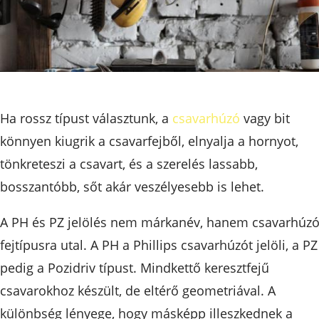
Ha rossz típust választunk, a
csavarhúzó
vagy bit
könnyen kiugrik a csavarfejből, elnyalja a hornyot,
tönkreteszi a csavart, és a szerelés lassabb,
bosszantóbb, sőt akár veszélyesebb is lehet.
A PH és PZ jelölés nem márkanév, hanem csavarhúzó
fejtípusra utal. A PH a Phillips csavarhúzót jelöli, a PZ
pedig a Pozidriv típust. Mindkettő keresztfejű
csavarokhoz készült, de eltérő geometriával. A
különbség lényege, hogy másképp illeszkednek a