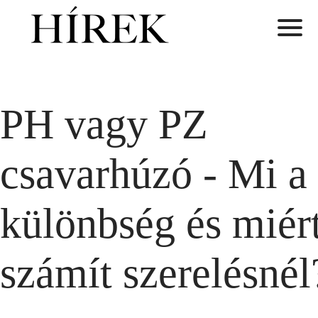
PH vagy PZ
csavarhúzó - Mi a
különbség és miér
számít szerelésnél