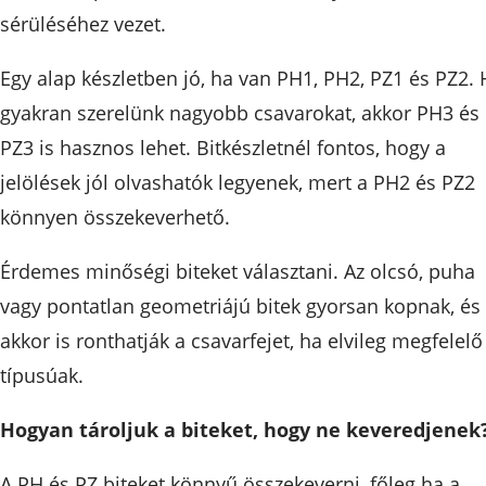
sérüléséhez vezet.
Egy alap készletben jó, ha van PH1, PH2, PZ1 és PZ2.
gyakran szerelünk nagyobb csavarokat, akkor PH3 és
PZ3 is hasznos lehet. Bitkészletnél fontos, hogy a
jelölések jól olvashatók legyenek, mert a PH2 és PZ2
könnyen összekeverhető.
Érdemes minőségi biteket választani. Az olcsó, puha
vagy pontatlan geometriájú bitek gyorsan kopnak, és
akkor is ronthatják a csavarfejet, ha elvileg megfelelő
típusúak.
Hogyan tároljuk a biteket, hogy ne keveredjenek
A PH és PZ biteket könnyű összekeverni, főleg ha a