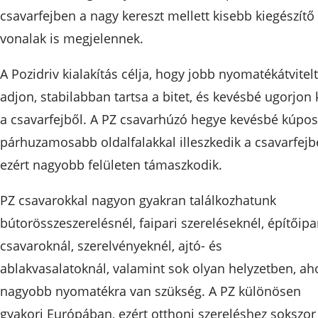
csavarfejben a nagy kereszt mellett kisebb kiegészítő
vonalak is megjelennek.
A Pozidriv kialakítás célja, hogy jobb nyomatékátvitelt
adjon, stabilabban tartsa a bitet, és kevésbé ugorjon 
a csavarfejből. A PZ csavarhúzó hegye kevésbé kúpos
párhuzamosabb oldalfalakkal illeszkedik a csavarfejb
ezért nagyobb felületen támaszkodik.
PZ csavarokkal nagyon gyakran találkozhatunk
bútorösszeszerelésnél, faipari szereléseknél, építőipa
csavaroknál, szerelvényeknél, ajtó- és
ablakvasalatoknál, valamint sok olyan helyzetben, ah
nagyobb nyomatékra van szükség. A PZ különösen
gyakori Európában, ezért otthoni szereléshez sokszor