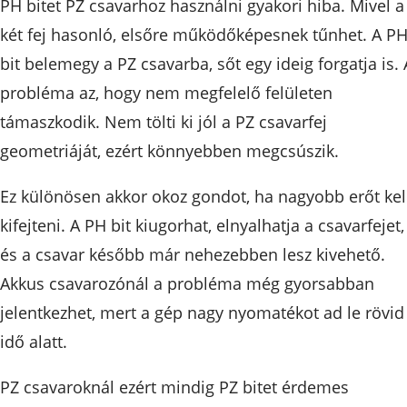
PH bitet PZ csavarhoz használni gyakori hiba. Mivel a
két fej hasonló, elsőre működőképesnek tűnhet. A P
bit belemegy a PZ csavarba, sőt egy ideig forgatja is. 
probléma az, hogy nem megfelelő felületen
támaszkodik. Nem tölti ki jól a PZ csavarfej
geometriáját, ezért könnyebben megcsúszik.
Ez különösen akkor okoz gondot, ha nagyobb erőt kel
kifejteni. A PH bit kiugorhat, elnyalhatja a csavarfejet,
és a csavar később már nehezebben lesz kivehető.
Akkus csavarozónál a probléma még gyorsabban
jelentkezhet, mert a gép nagy nyomatékot ad le rövid
idő alatt.
PZ csavaroknál ezért mindig PZ bitet érdemes