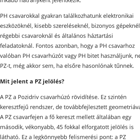
inkább hátrányként jelentkezik.
PH csavarokkal gyakran találkozhatunk elektronikai
eszközöknél, kisebb szereléseknél, bizonyos gépeknél
régebbi csavaroknál és általános háztartási
feladatoknál. Fontos azonban, hogy a PH csavarhoz
valóban PH csavarhúzót vagy PH bitet használjunk, n
PZ-t, még akkor sem, ha elsőre hasonlónak tűnnek.
Mit jelent a PZ jelölés?
A PZ a Pozidriv csavarhúzó rövidítése. Ez szintén
keresztfejű rendszer, de továbbfejlesztett geometriáva
A PZ csavarfejen a fő kereszt mellett általában egy
második, vékonyabb, 45 fokkal elforgatott jelölés is
látható. Ez a legkönnyebb felismerési pont: a PZ