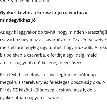
szerszámok élettartamát.
Gyakori tévhit: a keresztfejű csavarhúzó
mindegyikhez jó
Az egyik leggyakoribb tévhit, hogy minden keresztfejű
csavarhoz ugyanaz a csavarhúzó jó. Ez azért veszélyes
mert elsőre tényleg úgy tűnhet, hogy működik. A ross
bit belekap a csavarba, elfordítja egy ideig, majd
amikor nagyobb erő kellene, megcsúszik.
Ez a tévhit sok elnyalt csavarfej, karcos bútorlap,
megsérült szerelvény és felesleges bosszúság oka. A
PH és PZ közötti különbség kicsinek látszik, de a
gyakorlatban nagyon is számít.