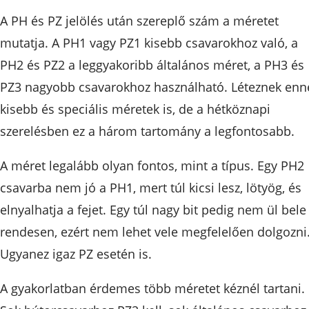
A PH és PZ jelölés után szereplő szám a méretet
mutatja. A PH1 vagy PZ1 kisebb csavarokhoz való, a
PH2 és PZ2 a leggyakoribb általános méret, a PH3 és
PZ3 nagyobb csavarokhoz használható. Léteznek enn
kisebb és speciális méretek is, de a hétköznapi
szerelésben ez a három tartomány a legfontosabb.
A méret legalább olyan fontos, mint a típus. Egy PH2
csavarba nem jó a PH1, mert túl kicsi lesz, lötyög, és
elnyalhatja a fejet. Egy túl nagy bit pedig nem ül bele
rendesen, ezért nem lehet vele megfelelően dolgozni
Ugyanez igaz PZ esetén is.
A gyakorlatban érdemes több méretet kéznél tartani.