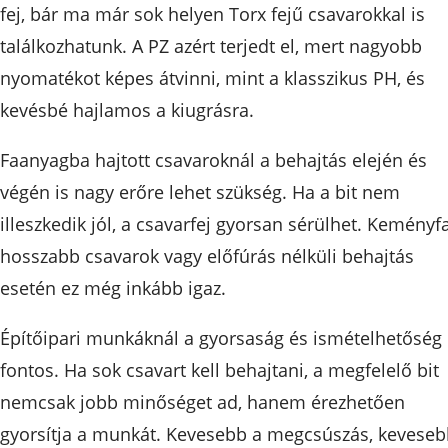
fej, bár ma már sok helyen Torx fejű csavarokkal is
találkozhatunk. A PZ azért terjedt el, mert nagyobb
nyomatékot képes átvinni, mint a klasszikus PH, és
kevésbé hajlamos a kiugrásra.
Faanyagba hajtott csavaroknál a behajtás elején és
végén is nagy erőre lehet szükség. Ha a bit nem
illeszkedik jól, a csavarfej gyorsan sérülhet. Keményfa
hosszabb csavarok vagy előfúrás nélküli behajtás
esetén ez még inkább igaz.
Építőipari munkáknál a gyorsaság és ismételhetőség 
fontos. Ha sok csavart kell behajtani, a megfelelő bit
nemcsak jobb minőséget ad, hanem érezhetően
gyorsítja a munkát. Kevesebb a megcsúszás, kevese