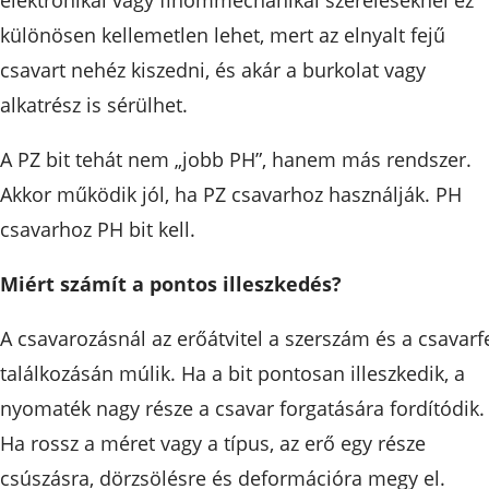
elektronikai vagy finommechanikai szereléseknél ez
különösen kellemetlen lehet, mert az elnyalt fejű
csavart nehéz kiszedni, és akár a burkolat vagy
alkatrész is sérülhet.
A PZ bit tehát nem „jobb PH”, hanem más rendszer.
Akkor működik jól, ha PZ csavarhoz használják. PH
csavarhoz PH bit kell.
Miért számít a pontos illeszkedés?
A csavarozásnál az erőátvitel a szerszám és a csavarf
találkozásán múlik. Ha a bit pontosan illeszkedik, a
nyomaték nagy része a csavar forgatására fordítódik.
Ha rossz a méret vagy a típus, az erő egy része
csúszásra, dörzsölésre és deformációra megy el.