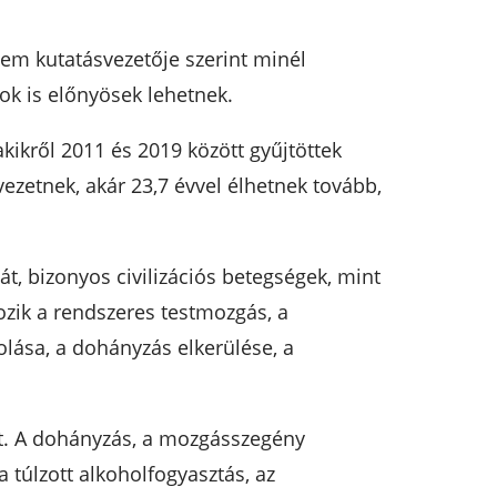
tem kutatásvezetője szerint minél
ok is előnyösek lehetnek.
akikről 2011 és 2019 között gyűjtöttek
vezetnek, akár 23,7 évvel élhetnek tovább,
, bizonyos civilizációs betegségek, mint
ozik a rendszeres testmozgás, a
olása, a dohányzás elkerülése, a
zt. A dohányzás, a mozgásszegény
 túlzott alkoholfogyasztás, az