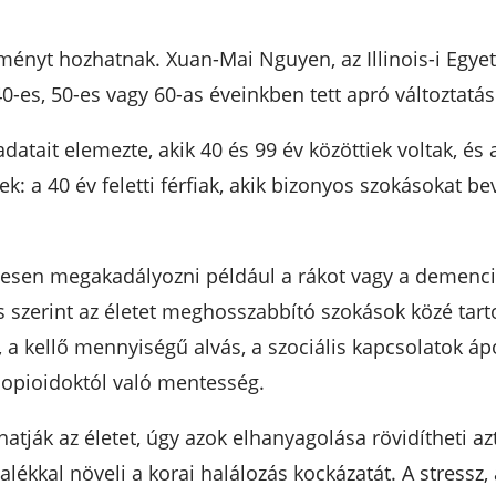
dményt hozhatnak. Xuan-Mai Nguyen, az Illinois-i Egye
-es, 50-es vagy 60-as éveinkben tett apró változtatás
atait elemezte, akik 40 és 99 év közöttiek voltak, és 
 a 40 év feletti férfiak, akik bizonyos szokásokat be
esen megakadályozni például a rákot vagy a demenciát
 szerint az életet meghosszabbító szokások közé tart
, a kellő mennyiségű alvás, a szociális kapcsolatok áp
 opioidoktól való mentesség.
tják az életet, úgy azok elhanyagolása rövidítheti a
ékkal növeli a korai halálozás kockázatát. A stressz, a