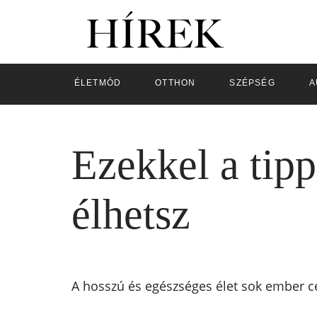
ÉLETMÓD
OTTHON
SZÉPSÉG
A
Ezekkel a tip
élhetsz
A hosszú és egészséges élet sok ember cél