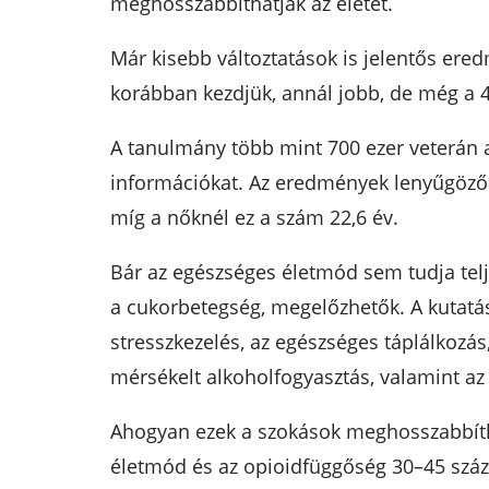
meghosszabbíthatják az életet.
Már kisebb változtatások is jelentős ere
korábban kezdjük, annál jobb, de még a 40
A tanulmány több mint 700 ezer veterán ad
információkat. Az eredmények lenyűgözőek:
míg a nőknél ez a szám 22,6 év.
Bár az egészséges életmód sem tudja telj
a cukorbetegség, megelőzhetők. A kutatás
stresszkezelés, az egészséges táplálkozás
mérsékelt alkoholfogyasztás, valamint az
Ahogyan ezek a szokások meghosszabbítha
életmód és az opioidfüggőség 30–45 százal