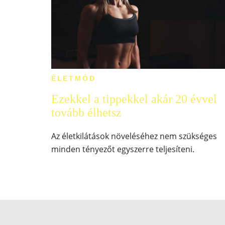
ÉLETMÓD
Ezekkel a tippekkel akár 20 évvel
tovább élhetsz
Az életkilátások növeléséhez nem szükséges
minden tényezőt egyszerre teljesíteni.