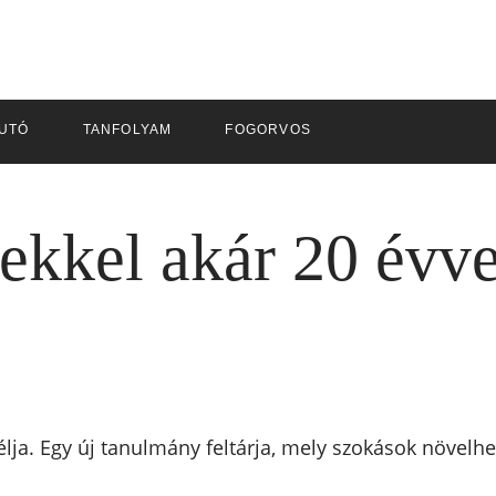
UTÓ
TANFOLYAM
FOGORVOS
pekkel akár 20 évv
ja. Egy új tanulmány feltárja, mely szokások növelhet