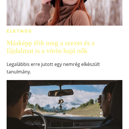
ÉLETMÓD
Másképp élik meg a szexet és a
fájdalmat is a vörös hajú nők
Legalábbis erre jutott egy nemrég elkészült
tanulmány.