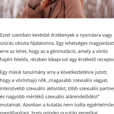
Ezzel szemben kevésbé érzékenyek a nyomásra vagy
szúrás okozta fájdalomra. Egy lehetséges magyarázat
erre az lehet, hogy az a génmutáció, amely a vörös
hajért felelős, részben kikapcsol egy érzékelő receptor
Egy másik tanulmány arra a következtetésre jutott,
hogy a vöröshajú nők „magasabb szexuális vágyat,
intenzívebb szexuális aktivitást, több szexuális partne
és nagyobb mértékű szexuális alárendelődést”
mutatnak. Azonban a kutatás nem tudta egyértelműe
megállapítani, hogy mindez pusztán genetikai