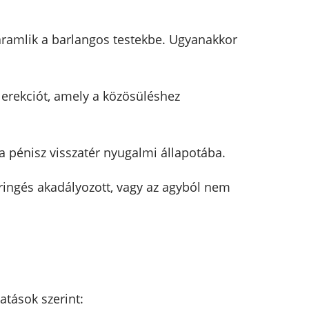
áramlik a barlangos testekbe. Ugyanakkor
 erekciót, amely a közösüléshez
a pénisz visszatér nyugalmi állapotába.
eringés akadályozott, vagy az agyból nem
tások szerint: