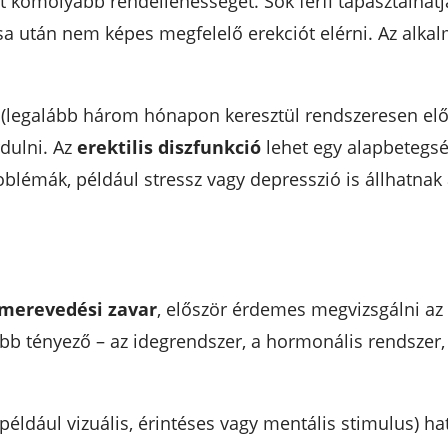
omolyabb rendellenességet. Sok férfi tapasztalhatja
sa után nem képes megfelelő erekciót elérni. Az alka
(legalább három hónapon keresztül rendszeresen előfo
dulni. Az
erektilis diszfunkció
lehet egy alapbetegs
oblémák, például stressz vagy depresszió is állhatnak
merevedési zavar
, először érdemes megvizsgálni az 
 tényező – az idegrendszer, a hormonális rendszer, a
(például vizuális, érintéses vagy mentális stimulus) ha