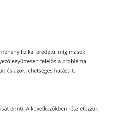
 néhány fizikai eredetű, míg mások
nyező együttesen felelős a probléma
it és azok lehetséges hatásait.
át érinti. A következőkben részletezzük