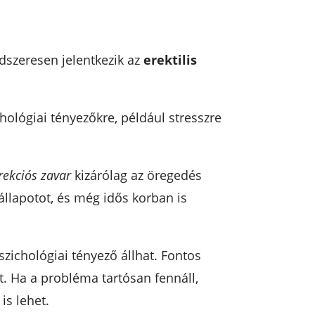
ndszeresen jelentkezik az
erektilis
chológiai tényezőkre, például stresszre
rekciós zavar
kizárólag az öregedés
állapotot, és még idős korban is
szichológiai tényező állhat. Fontos
t. Ha a probléma tartósan fennáll,
is lehet.