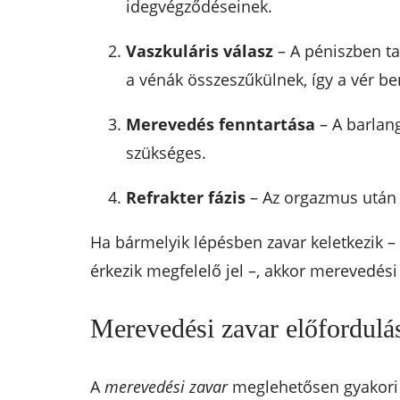
idegvégződéseinek.
Vaszkuláris válasz
– A péniszben ta
a vénák összeszűkülnek, így a vér 
Merevedés fenntartása
– A barlang
szükséges.
Refrakter fázis
– Az orgazmus után a
Ha bármelyik lépésben zavar keletkezik –
érkezik megfelelő jel –, akkor merevedési
Merevedési zavar előfordulása
A
merevedési zavar
meglehetősen gyakori p