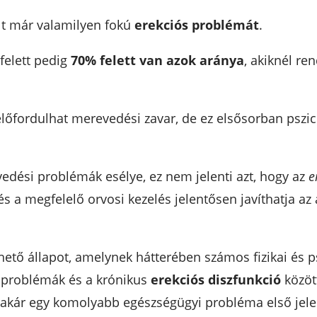
lt már valamilyen fokú
erekciós problémát
.
 felett pedig
70% felett van azok aránya
, akiknél re
is előfordulhat merevedési zavar, de ez elsősorban pszi
vedési problémák esélye, ez nem jelenti azt, hogy az
e
s a megfelelő orvosi kezelés jelentősen javíthatja az 
hető állapot, amelynek hátterében számos fizikai és p
 problémák és a krónikus
erekciós diszfunkció
közöt
akár egy komolyabb egészségügyi probléma első jele 