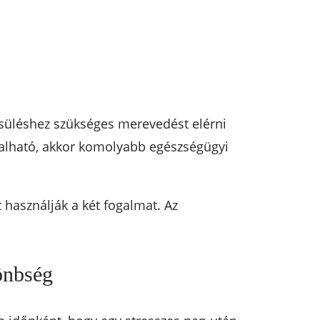
ösüléshez szükséges merevedést elérni
talható, akkor komolyabb egészségügyi
használják a két fogalmat. Az
önbség