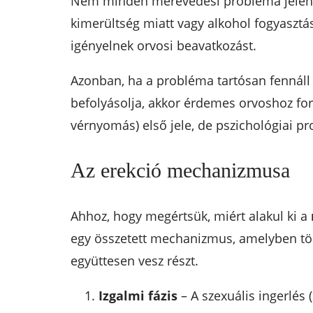
Nem minden merevedési probléma jelent k
kimerültség miatt vagy alkohol fogyasztá
igényelnek orvosi beavatkozást.
Azonban, ha a probléma tartósan fennáll 
befolyásolja, akkor érdemes orvoshoz for
vérnyomás) első jele, de pszichológiai pr
Az erekció mechanizmusa
Ahhoz, hogy megértsük, miért alakul ki a
egy összetett mechanizmus, amelyben több
együttesen vesz részt.
Izgalmi fázis
– A szexuális ingerlés 