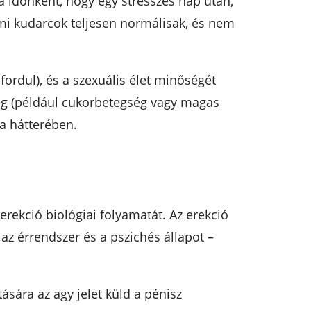
 időnként, hogy egy stresszes nap után,
lmi kudarcok teljesen normálisak, és nem
rdul), és a szexuális élet minőségét
ég (például cukorbetegség vagy magas
 a hátterében.
erekció biológiai folyamatát. Az erekció
z érrendszer és a pszichés állapot –
tására az agy jelet küld a pénisz