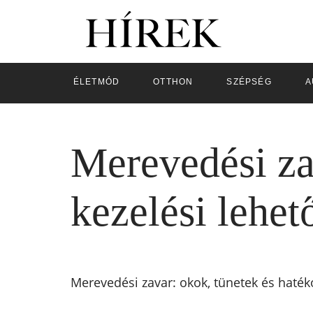
ÉLETMÓD
OTTHON
SZÉPSÉG
A
Merevedési za
kezelési lehet
Merevedési zavar: okok, tünetek és haték