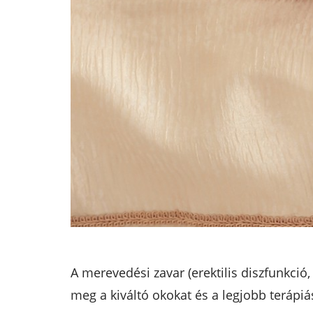
A merevedési zavar (erektilis diszfunkció
meg a kiváltó okokat és a legjobb terápiá