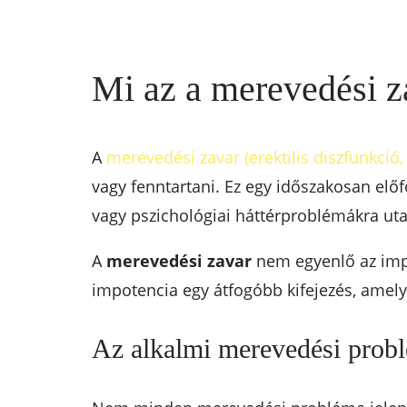
Mi az a merevedési z
A
merevedési zavar (erektilis diszfunkció,
vagy fenntartani. Ez egy időszakosan elő
vagy pszichológiai háttérproblémákra uta
A
merevedési zavar
nem egyenlő az impo
impotencia egy átfogóbb kifejezés, ame
Az alkalmi merevedési probl