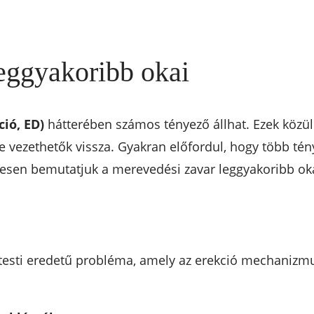
eggyakoribb okai
ció, ED)
hátterében számos tényező állhat. Ezek közül
e vezethetők vissza. Gyakran előfordul, hogy több té
etesen bemutatjuk a merevedési zavar leggyakoribb oka
testi eredetű probléma, amely az erekció mechanizmus