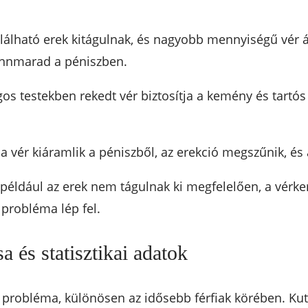
lálható erek kitágulnak, és nagyobb mennyiségű vér 
bennmarad a péniszben.
os testekben rekedt vér biztosítja a kemény és tartós
 vér kiáramlik a péniszből, az erekció megszűnik, és 
 például az erek nem tágulnak ki megfelelően, a vérk
 probléma lép fel.
 és statisztikai adatok
robléma, különösen az idősebb férfiak körében. Kuta