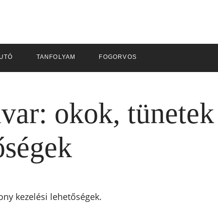
UTÓ
TANFOLYAM
FOGORVOS
var: okok, tünetek
őségek
ony kezelési lehetőségek.