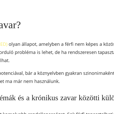
avar?
 ED)
olyan állapot, amelyben a férfi nem képes a köz
forduló probléma is lehet, de ha rendszeresen tapasz
lhat.
tenciával, bár a köznyelvben gyakran szinonimaként 
lyet ma már nem használunk.
émák és a krónikus zavar közötti kül