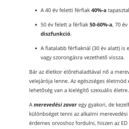
A 40 év feletti férfiak
40%-a
tapaszta
50 év felett a férfiak
50-60%-a
, 70 év
diszfunkció
.
A fiatalabb férfiaknál (30 év alatt) 
vagy szorongásra vezethető vissza.
Bár az életkor előrehaladtával nő a mere
velejárója lenne. Az egészséges életmód é
lehetőség van a kielégítő szexuális életre.
A
merevedési zavar
egy gyakori, de kezel
különbséget tenni az alkalmi merevedési
érdemes orvoshoz fordulni, hiszen az ED 